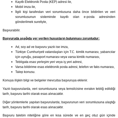
Kayıtlı Elektronik Posta (KEP) adresi ile,
Mobil imza ile,
İlgili kişi tarafından veri sorumlusuna daha önce bildirilen ve veri
sorumlusunun sisteminde kayıtlı olan e-posta adresinden
gönderilmek suretiyle,
Başvurabilir.
Başvuruda aşağıda yer verilen hususların bulunması zorunludur:
Ad, soy ad ve başvuru yazılı ise imza,
Türkiye Cumhuriyeti vatandaşları için T.C. kimlik numarası, yabancılar
için uyruğu, pasaport numarası veya varsa kimlik numarası,
Tebligata esas yerleşim yeri veya iş yeri adresi,
Varsa bildirime esas elektronik posta adresi, telefon ve faks numarası,
Talep konusu.
Konuya ilişkin bilgi ve belgeler mevcutsa başvuruya eklenir.
Yazılı başvurularda, veri sorumlusuna veya temsilcisine evrakın tebliğ edildiği
tarih, başvuru tarihi olarak esas alınacaktır.
Diğer yöntemlerle yapılan başvurularda; başvurunun veri sorumlusuna ulaştığı
tarih, başvuru tarihi olarak esas alınacaktır.
Başvuru talebin niteliğine göre en kısa sürede ve en geç otuz gün içinde