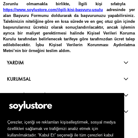
Zorunlu olmamakla birlikte, İlgili kişi sıfatıyla
https://www.soylustore.com/ilgili-kisi-basvuru-usulu
adresinde yer
alan Başvuru Formunu doldurarak da başvurunuzu yapabilirsiniz.
Talebinizin niteliğine göre en kısa sürede ve en geç otuz gün içinde
başvurularınız ücretsiz olarak sonuçlandırılacaktır, ancak işlemin
ayrıca bir maliyet gerektirmesi halinde Kişisel Verileri Koruma
Kurulu tarafından belirlenecek tarifeye göre tarafınızdan ücret talep
edilebilecektir. İşbu Kişisel Verilerin Korunması Aydınlatma
Metni’nin bir örneğini teslim aldım.
YARDIM
KURUMSAL
ALIŞVERİŞ REHBERİ
KVKK
Live Support
Çerezler, içeriği ve reklamları kişiselleştirmek, sosyal medya
özellikleri sağlamak ve trafiğimizi analiz etmek için
kullanılmaktadır. “Kabul Et” seçeneği ile tüm çerezleri kabul