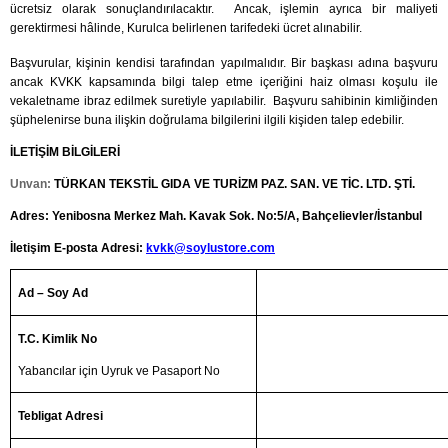
ücretsiz olarak sonuçlandırılacaktır. Ancak, işlemin ayrıca bir maliyeti
gerektirmesi hâlinde, Kurulca belirlenen tarifedeki ücret alınabilir.
Başvurular, kişinin kendisi tarafından yapılmalıdır. Bir başkası adına başvuru
ancak KVKK kapsamında bilgi talep etme içeriğini haiz olması koşulu ile
vekaletname ibraz edilmek suretiyle yapılabilir. Başvuru sahibinin kimliğinden
şüphelenirse buna ilişkin doğrulama bilgilerini ilgili kişiden talep edebilir.
İLETİŞİM BİLGİLERİ
Unvan:
TÜRKAN TEKSTİL GIDA VE TURİZM PAZ. SAN. VE TİC. LTD. ŞTİ.
Adres: Yenibosna Merkez Mah. Kavak Sok. No:5/A, Bahçelievler/İstanbul
İletişim E-posta Adresi:
kvkk@soylustore.com
Ad – Soy Ad
T.C. Kimlik No
Yabancılar için Uyruk ve Pasaport No
Tebligat Adresi