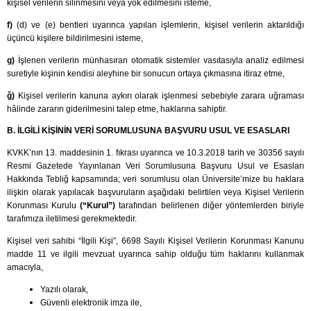
kişisel verilerin silinmesini veya yok edilmesini isteme,
f)
(d) ve (e) bentleri uyarınca yapılan işlemlerin, kişisel verilerin aktarıldığı
üçüncü kişilere bildirilmesini isteme,
g)
İşlenen verilerin münhasıran otomatik sistemler vasıtasıyla analiz edilmesi
suretiyle kişinin kendisi aleyhine bir sonucun ortaya çıkmasına itiraz etme,
ğ)
Kişisel verilerin kanuna aykırı olarak işlenmesi sebebiyle zarara uğraması
hâlinde zararın giderilmesini talep etme, haklarına sahiptir.
B. İLGİLİ KİŞİNİN VERİ SORUMLUSUNA BAŞVURU USUL VE ESASLARI
KVKK’nın 13. maddesinin 1. fıkrası uyarınca ve 10.3.2018 tarih ve 30356 sayılı
Resmi Gazetede Yayınlanan Veri Sorumlusuna Başvuru Usul ve Esasları
Hakkında Tebliğ kapsamında; veri sorumlusu olan Üniversite’mize bu haklara
ilişkin olarak yapılacak başvuruların aşağıdaki belirtilen veya Kişisel Verilerin
Korunması Kurulu
(“Kurul”)
tarafından belirlenen diğer yöntemlerden biriyle
tarafımıza iletilmesi gerekmektedir.
Kişisel veri sahibi “İlgili Kişi”, 6698 Sayılı Kişisel Verilerin Korunması Kanunu
madde 11 ve ilgili mevzuat uyarınca sahip olduğu tüm haklarını kullanmak
amacıyla,
Yazılı olarak,
Güvenli elektronik imza ile,