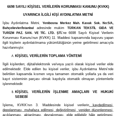
6698 SAYILI KİŞİSEL VERİLERİN KORUNMASI KANUNU (KVKK)
UYARINCA İLGİLİ KİŞİ AYDINLATMA METNİ
İşbu Aydınlatma Metni
,
Yenibosna Merkez Mah. Kavak Sok. No:5/A,
Bahçelievler/İstanbul
adresinde mukim
TÜRKAN TEKSTİL GIDA VE
TURİZM PAZ. SAN. VE TİC. LTD. ŞTİ.
’ne 6698 Sayılı Kişisel Verilerin
Korunması Kanunu’nun (KVKK) 11. Maddesi kapsamında başvuru yapan
ilgili kişilerin aydınlatılmama yükümlülüğünün yerine getirilmesi amacıyla
hazırlanmıştır.
KİŞİSEL VERİLERİN TOPLAMA YÖNTEMİ
İlgili kişilerden; dijital/elektronik ve/veya yazılı olarak kişisel veriler elde
edilmektedir. Elde edilen bu kişisel veriler, işbu Aydınlatma Metni’nde
belirtilen kapsamda kısmen veya tamamen otomatik yollarla ya da veri
kayıt sisteminin parçası olmak kaydıyla otomatik olmayan yöntemlerle
işlenmektedir.
KİŞİSEL VERİLERİN İŞLENME AMAÇLARI VE HUKUKİ
SEBEBİ
İşleme
,
KVKK’nın 3. Maddesinde kişisel verilerin
kaydedilmesi,
depolanması, muhafaza edilmesi, değiştirilmesi, yeniden düzenlenmesi,
açıklanması, aktarılması, devralınması, elde edilebilir hâle getirilmesi,