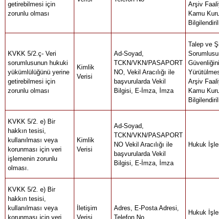
getirebilmesi için
Arşiv Faali
zorunlu olması
Kamu Kuru
Bilgilendir
Talep ve Şi
KVKK 5/2.ç- Veri
Ad-Soyad,
Sorumlusu
sorumlusunun hukuki
TCKN/VKN/PASAPORT
Güvenliğini
Kimlik
yükümlülüğünü yerine
NO, Vekil Aracılığı ile
Yürütülmes
Verisi
getirebilmesi için
başvurularda Vekil
Arşiv Faali
zorunlu olması
Bilgisi, E-İmza, İmza
Kamu Kuru
Bilgilendir
KVKK 5/2. e) Bir
Ad-Soyad,
hakkın tesisi,
TCKN/VKN/PASAPORT
kullanılması veya
Kimlik
NO Vekil Aracılığı ile
Hukuk İşle
korunması için veri
Verisi
başvurularda Vekil
işlemenin zorunlu
Bilgisi, E-İmza, İmza
olması.
KVKK 5/2. e) Bir
hakkın tesisi,
kullanılması veya
İletişim
Adres, E-Posta Adresi,
Hukuk İşle
korunması için veri
Verisi
Telefon No