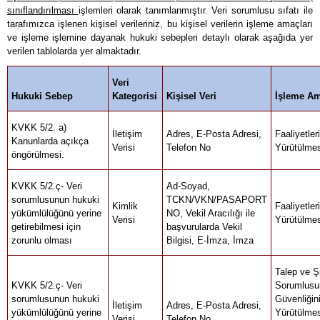
sınıflandırılması
işlemleri olarak tanımlanmıştır. Veri sorumlusu sıfatı ile
tarafımızca işlenen kişisel verileriniz, bu kişisel verilerin işleme amaçları
ve işleme işlemine dayanak hukuki sebepleri detaylı olarak aşağıda yer
verilen tablolarda yer almaktadır.
Veri
Hukuki Sebep
Kategorisi
Kişisel Veri
İşleme Am
KVKK 5/2. a)
İletişim
Adres, E-Posta Adresi,
Faaliyetle
Kanunlarda açıkça
Verisi
Telefon No
Yürütülmes
öngörülmesi.
KVKK 5/2.ç- Veri
Ad-Soyad,
sorumlusunun hukuki
TCKN/VKN/PASAPORT
Kimlik
Faaliyetle
yükümlülüğünü yerine
NO, Vekil Aracılığı ile
Verisi
Yürütülmes
getirebilmesi için
başvurularda Vekil
zorunlu olması
Bilgisi, E-İmza, İmza
Talep ve Şi
KVKK 5/2.ç- Veri
Sorumlusu
sorumlusunun hukuki
Güvenliğini
İletişim
Adres, E-Posta Adresi,
yükümlülüğünü yerine
Yürütülmes
Verisi
Telefon No