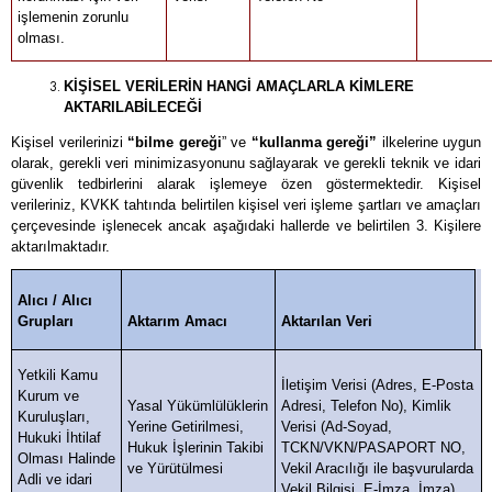
işlemenin zorunlu
olması.
KİŞİSEL VERİLERİN HANGİ AMAÇLARLA KİMLERE
AKTARILABİLECEĞİ
Kişisel verilerinizi
“bilme gereği
” ve
“kullanma gereği”
ilkelerine uygun
olarak, gerekli veri minimizasyonunu sağlayarak ve gerekli teknik ve idari
güvenlik tedbirlerini alarak işlemeye özen göstermektedir. Kişisel
verileriniz, KVKK tahtında belirtilen kişisel veri işleme şartları ve amaçları
çerçevesinde işlenecek ancak aşağıdaki hallerde ve belirtilen 3. Kişilere
aktarılmaktadır.
Alıcı / Alıcı
Grupları
Aktarım Amacı
Aktarılan Veri
Yetkili Kamu
İletişim Verisi (Adres, E-Posta
Kurum ve
Yasal Yükümlülüklerin
Adresi, Telefon No), Kimlik
Kuruluşları,
Yerine Getirilmesi,
Verisi (Ad-Soyad,
Hukuki İhtilaf
Hukuk İşlerinin Takibi
TCKN/VKN/PASAPORT NO,
Olması Halinde
ve Yürütülmesi
Vekil Aracılığı ile başvurularda
Adli ve idari
Vekil Bilgisi, E-İmza, İmza)