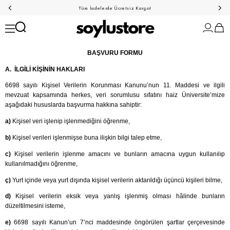
Tüm İadelerde Ücretsiz Kargo!
BAŞVURU FORMU
A. İLGİLİ KİŞİNİN HAKLARI
6698 sayılı Kişisel Verilerin Korunması Kanunu’nun 11. Maddesi ve ilgili
mevzuat kapsamında herkes, veri sorumlusu sıfatını haiz
Üniversite’mize
aşağıdaki hususlarda başvurma hakkına sahiptir:
a)
Kişisel veri işlenip işlenmediğini öğrenme,
b)
Kişisel verileri işlenmişse buna ilişkin bilgi talep etme,
c)
Kişisel verilerin işlenme amacını ve bunların amacına uygun kullanılıp
kullanılmadığını öğrenme,
ç)
Yurt içinde veya yurt dışında kişisel verilerin aktarıldığı üçüncü kişileri bilme,
d)
Kişisel verilerin eksik veya yanlış işlenmiş olması hâlinde bunların
düzeltilmesini isteme,
e)
6698 sayılı Kanun’un 7’nci maddesinde öngörülen şartlar çerçevesinde