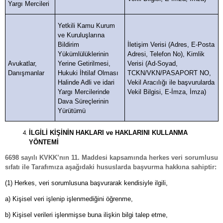
Yargı Mercileri
Yetkili Kamu Kurum
ve Kuruluşlarına
Bildirim
İletişim Verisi (Adres, E-Posta
Yükümlülüklerinin
Adresi, Telefon No), Kimlik
Avukatlar,
Yerine Getirilmesi,
Verisi (Ad-Soyad,
Danışmanlar
Hukuki İhtilaf Olması
TCKN/VKN/PASAPORT NO,
Halinde Adli ve idari
Vekil Aracılığı ile başvurularda
Yargı Mercilerinde
Vekil Bilgisi, E-İmza, İmza)
Dava Süreçlerinin
Yürütümü
İLGİLİ KİŞİNİN HAKLARI ve HAKLARINI KULLANMA
YÖNTEMİ
6698 sayılı KVKK’nın 11. Maddesi kapsamında herkes veri sorumlusu
sıfatı ile Tarafımıza aşağıdaki hususlarda başvurma hakkına sahiptir:
(1) Herkes, veri sorumlusuna başvurarak kendisiyle ilgili,
a) Kişisel veri işlenip işlenmediğini öğrenme,
b) Kişisel verileri işlenmişse buna ilişkin bilgi talep etme,