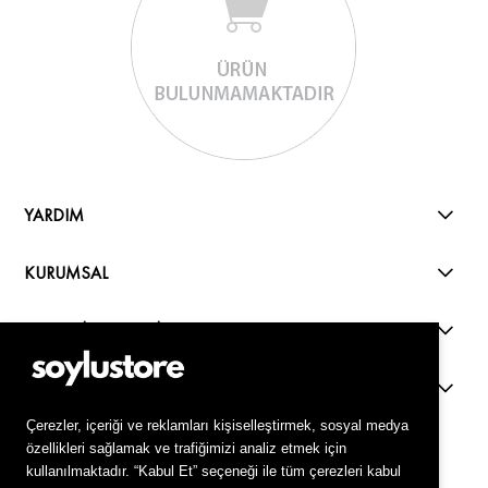
YARDIM
KURUMSAL
ALIŞVERİŞ REHBERİ
KVKK
Live Support
Çerezler, içeriği ve reklamları kişiselleştirmek, sosyal medya
özellikleri sağlamak ve trafiğimizi analiz etmek için
kullanılmaktadır. “Kabul Et” seçeneği ile tüm çerezleri kabul