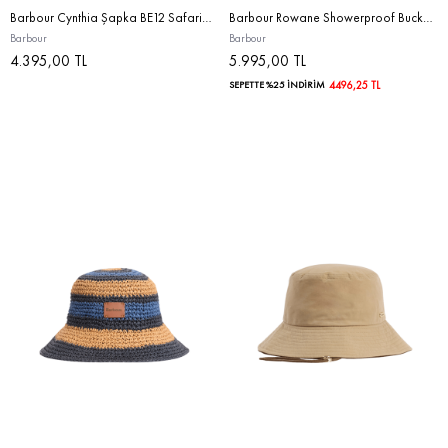
Barbour Cynthia Şapka BE12 Safari/Tan
Barbour Rowane Showerproof Bucket Şapka OL51 Bleached Olive
Barbour
Barbour
4.395,00 TL
5.995,00 TL
SEPETTE %25 İNDİRİM
4496,25 TL