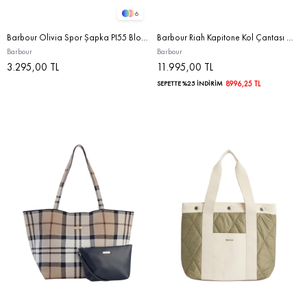
6
Barbour Olivia Spor Şapka PI55 Blossom
Barbour Riah Kapitone Kol Çantası WH11 Gingham Check
Barbour
Barbour
3.295,00 TL
11.995,00 TL
SEPETTE %25 İNDİRİM
8996,25 TL