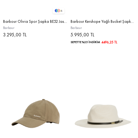
6
Barbour Olivia Spor Şapka BE52 Jasmine
Barbour Kershope Yağlı Bucket Şapka SG71 Dusky Green
Barbour
Barbour
3.295,00 TL
5.995,00 TL
SEPETTE %25 İNDİRİM
4496,25 TL