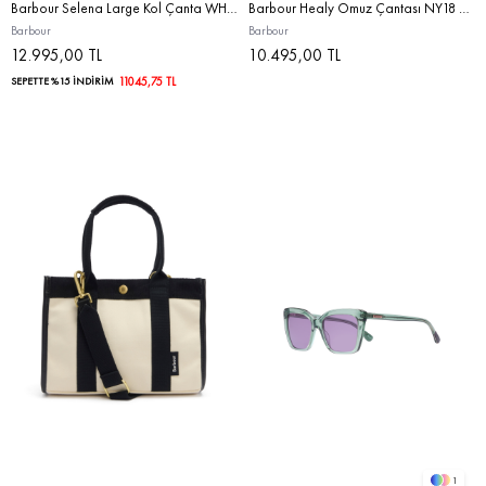
Barbour Selena Large Kol Çanta WH32 Ecru
Barbour Healy Omuz Çantası NY18 Dress Indigo
Barbour
Barbour
12.995,00 TL
10.495,00 TL
SEPETTE %15 İNDİRİM
11045,75 TL
1