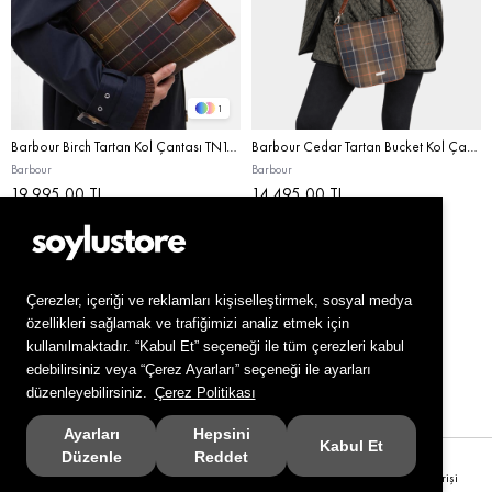
1
Barbour Birch Tartan Kol Çantası TN11 Classic Tartan
Barbour Cedar Tartan Bucket Kol Çantası TN11 Classic Tartan
Barbour
Barbour
19.995,00 TL
14.495,00 TL
Live Support
Çerezler, içeriği ve reklamları kişiselleştirmek, sosyal medya
özellikleri sağlamak ve trafiğimizi analiz etmek için
kullanılmaktadır. “Kabul Et” seçeneği ile tüm çerezleri kabul
edebilirsiniz veya “Çerez Ayarları” seçeneği ile ayarları
düzenleyebilirsiniz.
Çerez Politikası
Ayarları
Hepsini
Kabul Et
Düzenle
Reddet
Anasayfa
Favorilerim
Sepetim
Üye Girişi