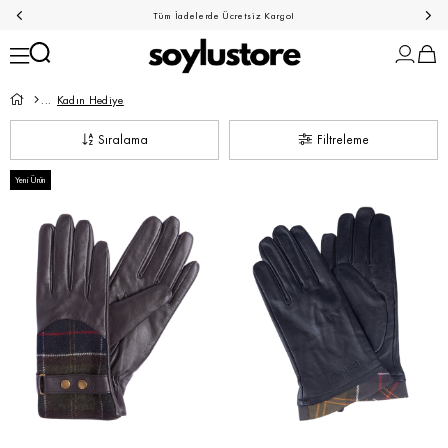
Peşin Fiyatına 3 Taksit!
Kadın Hediye
Sıralama
Filtreleme
Yeni Ürün