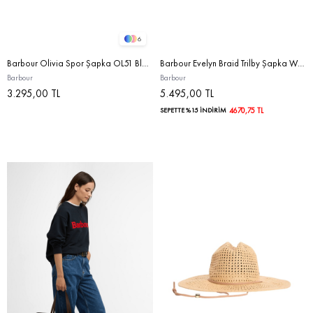
6
Barbour Olivia Spor Şapka OL51 Bleached Olive
Barbour Evelyn Braid Trilby Şapka WH32 Ecru
Barbour
Barbour
3.295,00 TL
5.495,00 TL
SEPETTE %15 İNDİRİM
4670,75 TL