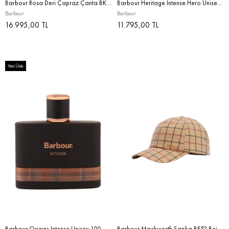
Barbour Rosa Deri Çapraz Çanta BK11 Black
Barbour Heritage Intense Hero Unisex Parfüm Hediye Seti STD
Barbour
Barbour
16.995,00 TL
11.795,00 TL
Yeni Ürün
Barbour Origins Intense Unisex 100 ML EDP Parfüm STD
Barbour Mackworth Şapka BE52 Beige Tattersall