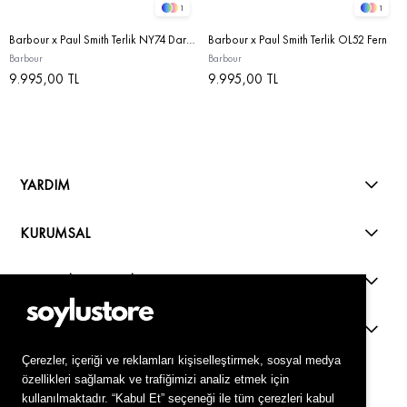
1
1
Barbour x Paul Smith Terlik NY74 Dark Navy
Barbour x Paul Smith Terlik OL52 Fern
Barbour
Barbour
9.995,00 TL
9.995,00 TL
YARDIM
KURUMSAL
ALIŞVERİŞ REHBERİ
KVKK
Live Support
Çerezler, içeriği ve reklamları kişiselleştirmek, sosyal medya
özellikleri sağlamak ve trafiğimizi analiz etmek için
kullanılmaktadır. “Kabul Et” seçeneği ile tüm çerezleri kabul