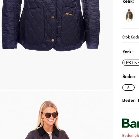
Stok Kod
Renk
NY91 N
Beden
6
Beden 
Beden ölçü