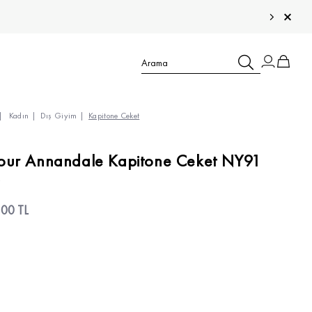
Kadın
Dış Giyim
Kapitone Ceket
TÜM ÇOCUK ÜRÜNLERİ >
our Annandale Kapitone Ceket NY91
TÜM ERKEK ÜRÜNLERİ >
TÜM KADIN ÜRÜNLERİ >
,00 TL
TÜM AKSESUARLAR >