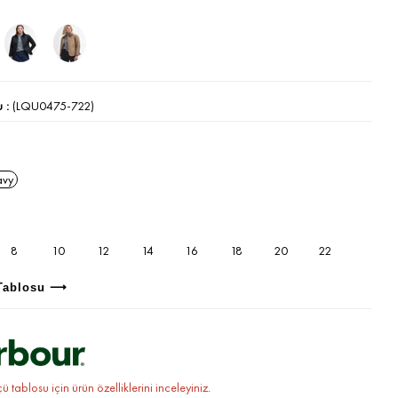
u
(LQU0475-722)
avy
8
10
12
14
16
18
20
22
Tablosu ⟶
 tablosu için ürün özelliklerini inceleyiniz.