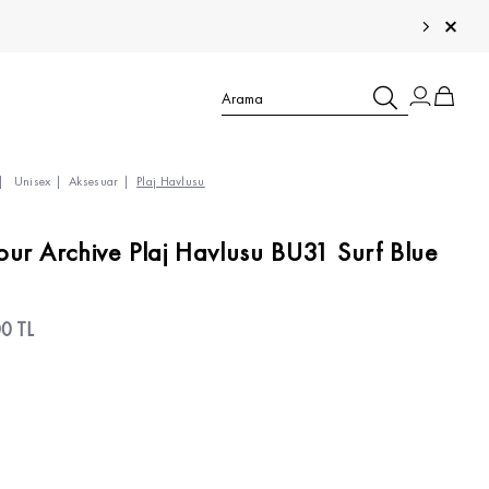
Unisex
Aksesuar
Plaj Havlusu
TÜM ÇOCUK ÜRÜNLERİ >
ur Archive Plaj Havlusu BU31 Surf Blue
TÜM ERKEK ÜRÜNLERİ >
TÜM KADIN ÜRÜNLERİ >
0 TL
TÜM AKSESUARLAR >