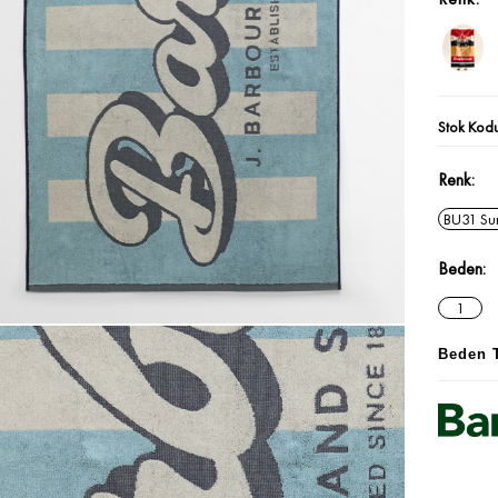
Stok Kod
Renk
BU31 Sur
Beden
1
Beden 