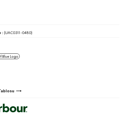
u
(UAC0311-0480)
f Blue Logo
Tablosu ⟶