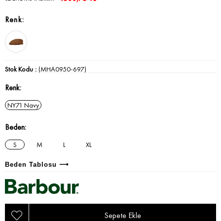
Stok Kodu
(MHA0950-697)
Renk
NY71 Navy
Beden
S
M
L
XL
Beden Tablosu ⟶