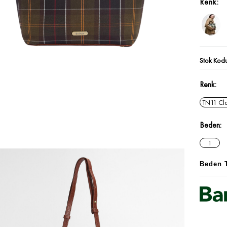
Stok Kod
Renk
TN11 Cla
Beden
1
Beden 