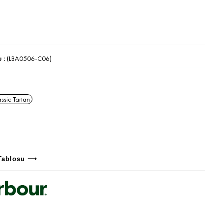
u
(LBA0506-C06)
ssic Tartan
Tablosu ⟶