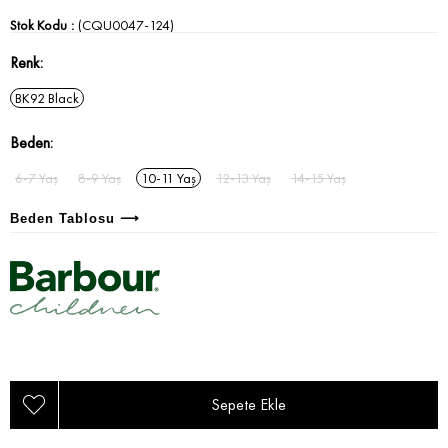
Stok Kodu
(CQU0047-124)
Renk
BK92 Black
Beden
6-7 Yaş
8-9 Yaş
10-11 Yaş
12-13 Yaş
14-15 Yaş
Beden Tablosu ⟶