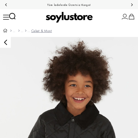
Tüm İadelerde Ücretsiz Kargo!
Ceket & Mont