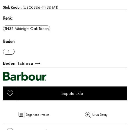
Stok Kodu
(USC0386-TN38 MT)
Renk
TN38 Midnight Oak Tartan
Beden
1
Beden Tablosu ⟶
Değerlendirmeler
Ürün Detay