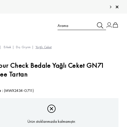
Erkek
Dış Giyim
Yağlı Ceket
TÜM ÇOCUK ÜRÜNLERİ >
our Check Bedale Yağlı Ceket GN71
ee Tartan
TÜM ERKEK ÜRÜNLERİ >
TÜM KADIN ÜRÜNLERİ >
TÜM AKSESUARLAR >
u
(MWX2434-G711)
Ürün stoklarımızda kalmamıştır.