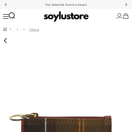
Tüm İadelerde Ücretsiz Kargo!
Charm