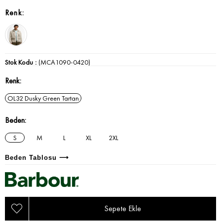
Stok Kodu
(MCA1090-0420)
Renk
OL32 Dusky Green Tartan
Beden
S
M
L
XL
2XL
Beden Tablosu ⟶