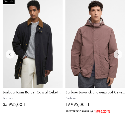
Yeni Ürün
Barbour Icons Border Casual Ceket NY91 Dk. Navy
Barbour Baywick Showerproof Ceket BR31 Peppercorn
Barbour
Barbour
35.995,00 TL
19.995,00 TL
SEPETTE %25 İNDİRİM
14996,25 TL