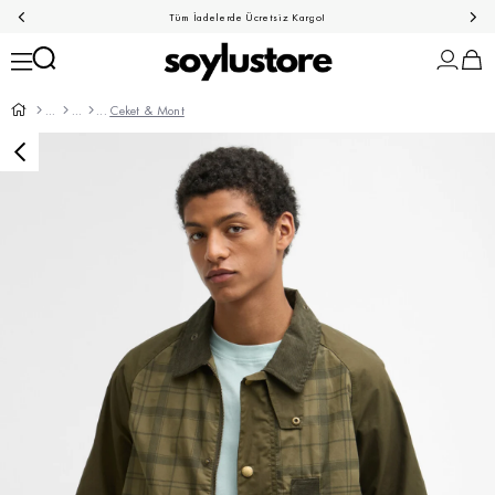
Tüm İadelerde Ücretsiz Kargo!
Ceket & Mont