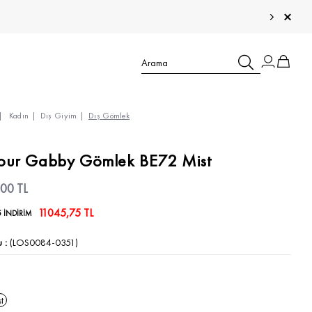
Kadın
Dış Giyim
Dış Gömlek
TÜM ÇOCUK ÜRÜNLERİ >
our Gabby Gömlek BE72 Mist
TÜM ERKEK ÜRÜNLERİ >
TÜM KADIN ÜRÜNLERİ >
,00 TL
11045,75 TL
5 İNDİRİM
TÜM AKSESUARLAR >
u
(LOS0084-0351)
t