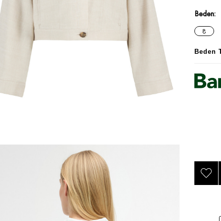
Beden
8
Beden 