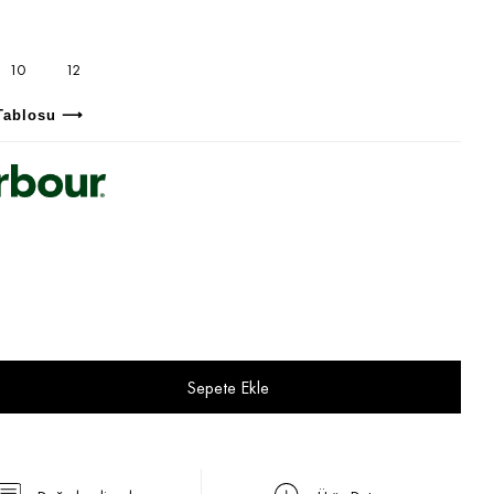
10
12
Tablosu ⟶