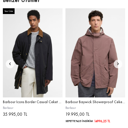
Benzer Ürünler
Yeni Ürün
Barbour Icons Border Casual Ceket NY91 Dk. Navy
Barbour Baywick Showerproof Ceket BR31 Peppercorn
Barbour
Barbour
35.995,00 TL
19.995,00 TL
SEPETTE %25 İNDİRİM
14996,25 TL