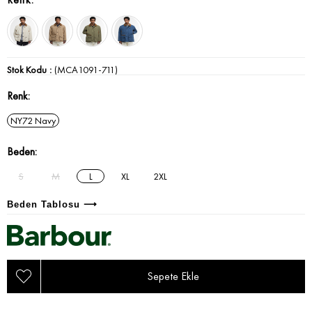
Stok Kodu
(MCA1091-711)
Renk
NY72 Navy
Beden
S
M
L
XL
2XL
Beden Tablosu ⟶