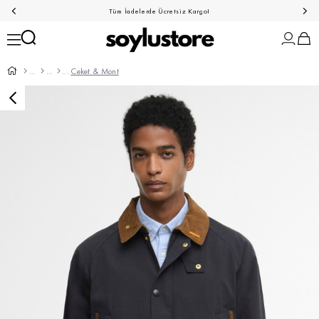
Tüm İadelerde Ücretsiz Kargo!
Ceket & Mont