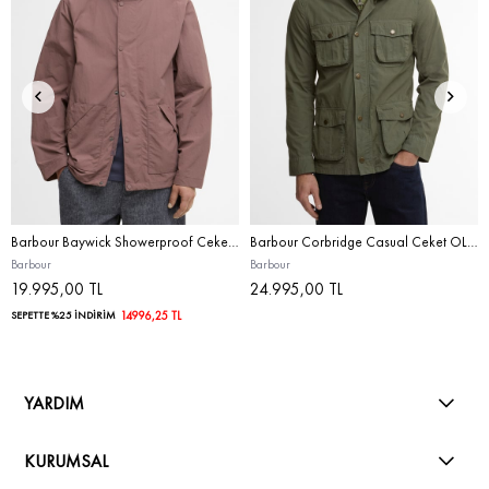
Barbour Baywick Showerproof Ceket BR31 Peppercorn
Barbour Corbridge Casual Ceket OL31 Dusty Olive
Barbour
Barbour
19.995,00 TL
24.995,00 TL
SEPETTE %25 İNDİRİM
14996,25 TL
YARDIM
KURUMSAL