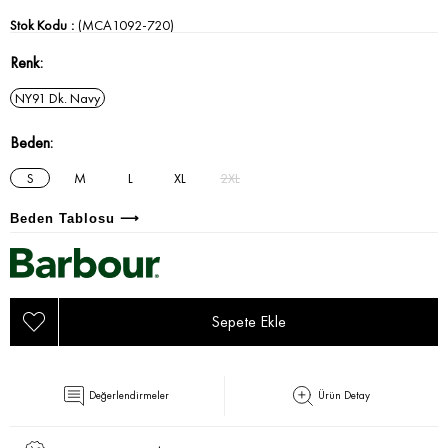
Stok Kodu
(MCA1092-720)
Renk
NY91 Dk. Navy
Beden
S
M
L
XL
2XL
Beden Tablosu ⟶
Değerlendirmeler
Ürün Detay