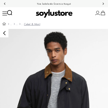
Tüm İadelerde Ücretsiz Kargo!
Ceket & Mont