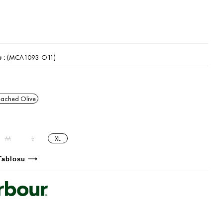
u
(MCA1093-O11)
eached Olive
M
L
XL
Tablosu ⟶