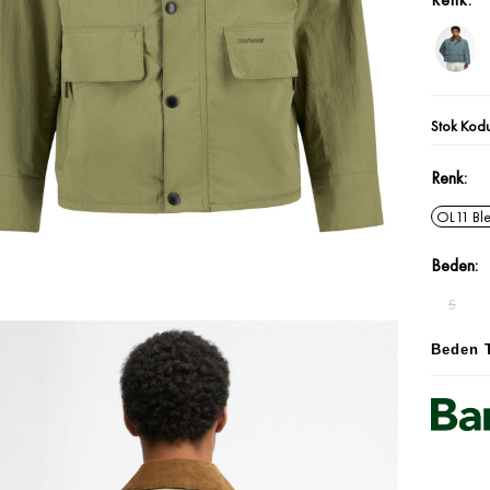
Stok Kod
Renk
OL11 Bl
Beden
S
Beden 