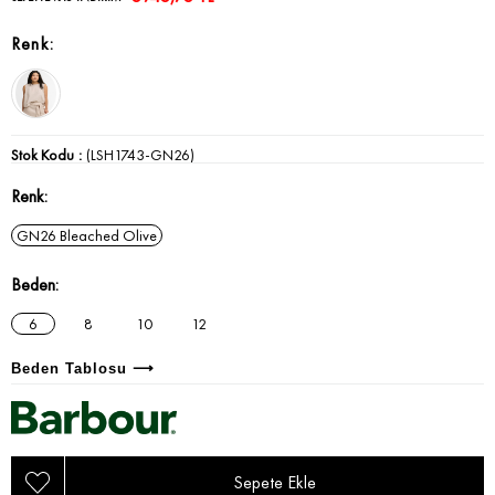
Stok Kodu
(LSH1743-GN26)
Renk
GN26 Bleached Olive
Beden
6
8
10
12
Beden Tablosu ⟶