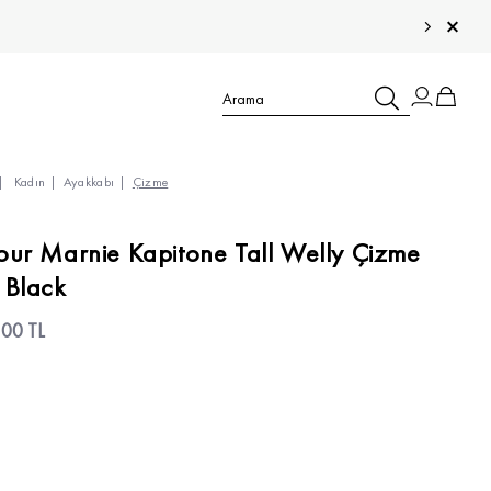
Kadın
Ayakkabı
Çizme
TÜM ÇOCUK ÜRÜNLERİ >
our Marnie Kapitone Tall Welly Çizme
 Black
TÜM ERKEK ÜRÜNLERİ >
TÜM KADIN ÜRÜNLERİ >
,00 TL
TÜM AKSESUARLAR >