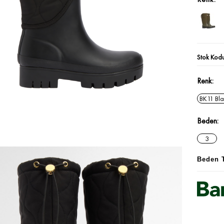
Stok Kod
Renk
BK11 Bl
Beden
3
Beden 