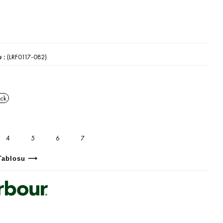
u
(LRF0117-082)
ack
4
5
6
7
Tablosu ⟶