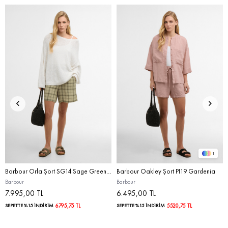
1
Barbour Orla Şort SG14 Sage Green Tartan
Barbour Oakley Şort PI19 Gardenia
Barbour
Barbour
7.995,00 TL
6.495,00 TL
SEPETTE %15 İNDİRİM
6795,75 TL
SEPETTE %15 İNDİRİM
5520,75 TL