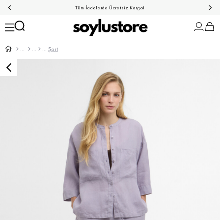
Tüm İadelerde Ücretsiz Kargo!
Şort