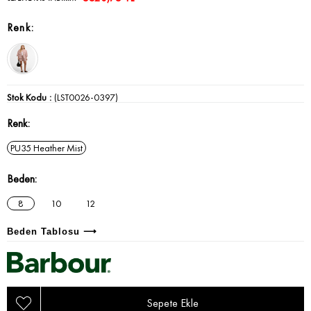
Stok Kodu
(LST0026-0397)
Renk
PU35 Heather Mist
Beden
8
10
12
Beden Tablosu ⟶