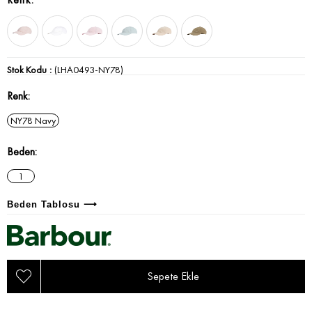
Stok Kodu
(LHA0493-NY78)
Renk
NY78 Navy
Beden
1
Beden Tablosu ⟶