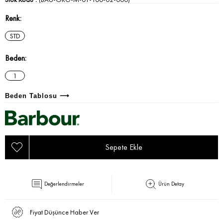
Renk
STD
Beden
1
Beden Tablosu ⟶
Değerlendirmeler
Ürün Detay
Fiyat Düşünce Haber Ver