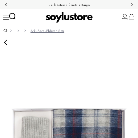
Tüm İadelerde Ücretsiz Kargo!
Atkı-Bere-Eldiven Seti