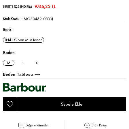
9746,25 TL
SEPETTE %25 İNDİRİM
Stok Kodu
(MOS0469-0333)
Renk
TN41 Oban Mist Tartan
Beden
M
L
XL
Beden Tablosu ⟶
Değerlendirmeler
Ürün Detay