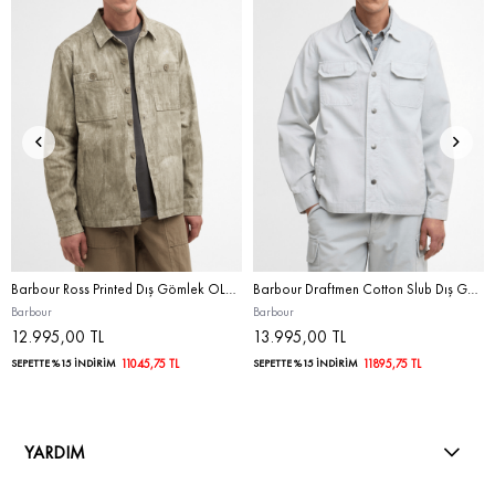
Barbour Ross Printed Dış Gömlek OL37 Grey Olive
Barbour Draftmen Cotton Slub Dış Gömlek BU21 Blue Haze
Barbour
Barbour
12.995,00 TL
13.995,00 TL
SEPETTE %15 İNDİRİM
11045,75 TL
SEPETTE %15 İNDİRİM
11895,75 TL
YARDIM