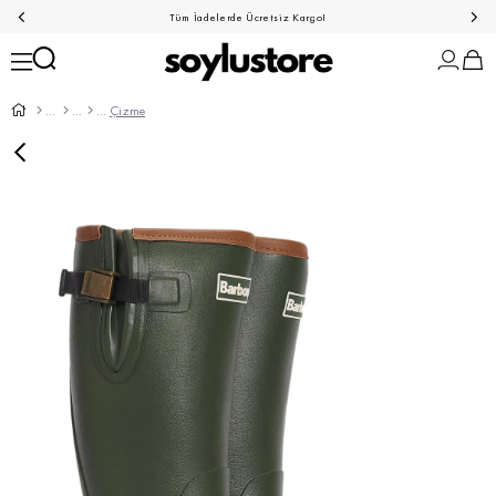
Tüm İadelerde Ücretsiz Kargo!
Çizme