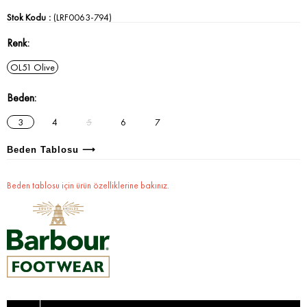
Stok Kodu
(LRF0063-794)
Renk
OL51 Olive
Beden
3
4
5
6
7
Beden Tablosu ⟶
Beden tablosu için ürün özelliklerine bakınız.