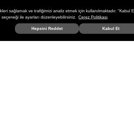
ikleri sağlamak ve trafiğimizi analiz etmek için kullanılmaktadır. “Kabul E
 seçeneği ile ayarları düzenleyebilirsiniz.
Çerez Politikası
Hepsini Reddet
Kabul Et
2
Barbour x Paul Smith Spor Ayakkabı WH33 Off White
Barbour
15.995,00 TL
ALIŞV
KURUMSAL