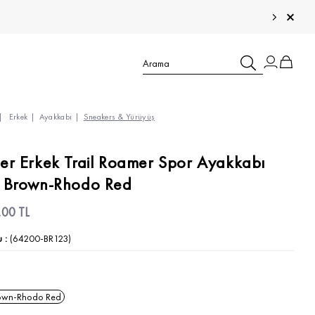
Erkek
Ayakkabı
Sneakers & Yürüyüş
TÜM ÇOCUK ÜRÜNLERİ >
er Erkek Trail Roamer Spor Ayakkabı
 Brown-Rhodo Red
TÜM ERKEK ÜRÜNLERİ >
TÜM KADIN ÜRÜNLERİ >
,00 TL
TÜM AKSESUARLAR >
u
(64200-BR123)
own-Rhodo Red