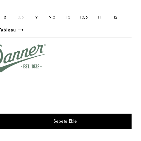
8
8,5
9
9,5
10
10,5
11
12
Tablosu ⟶