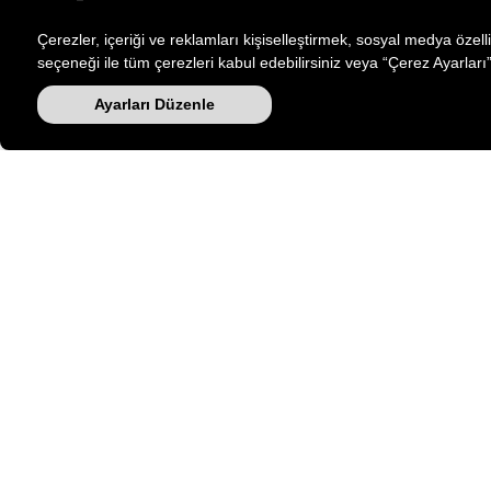
Çerezler, içeriği ve reklamları kişiselleştirmek, sosyal medya özell
seçeneği ile tüm çerezleri kabul edebilirsiniz veya “Çerez Ayarları”
Ayarları Düzenle
2
Barbour x Paul Smith Spor Ayakkabı TN51 Ancient Tartan
Barbour
15.995,00 TL
E-BÜLTEN KAYIT
YARDIM
Kampanyalarımızdan ve indirimlerimizden