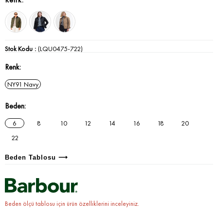
Stok Kodu
(LQU0475-722)
Renk
NY91 Navy
Beden
6
8
10
12
14
16
18
20
22
Beden Tablosu ⟶
Beden ölçü tablosu için ürün özelliklerini inceleyiniz.