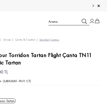
Unisex
Çanta & Cüzdan
Seyahat Çantası
TÜM ÇOCUK ÜRÜNLERİ >
ur Torridon Tartan Flight Çanta TN11
ic Tartan
TÜM ERKEK ÜRÜNLERİ >
TÜM KADIN ÜRÜNLERİ >
00 TL
TÜM AKSESUARLAR >
u
(UBA0681-TN11 CT)
ssic Tartan