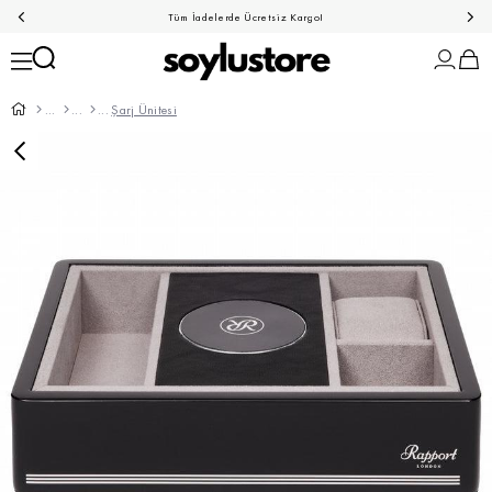
Tüm İadelerde Ücretsiz Kargo!
Şarj Ünitesi