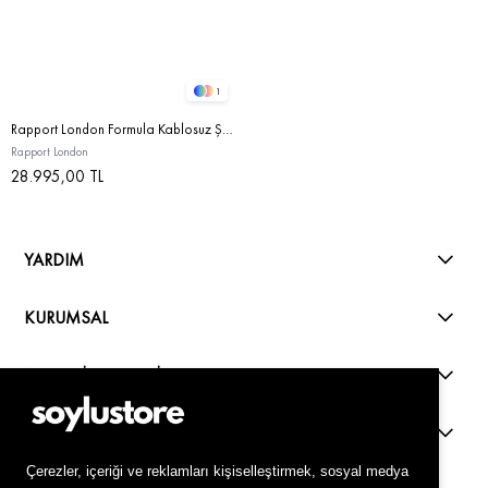
1
Rapport London Formula Kablosuz Şarj Ünitesi Grey
Rapport London
28.995,00 TL
YARDIM
KURUMSAL
ALIŞVERİŞ REHBERİ
KVKK
Live Support
Çerezler, içeriği ve reklamları kişiselleştirmek, sosyal medya