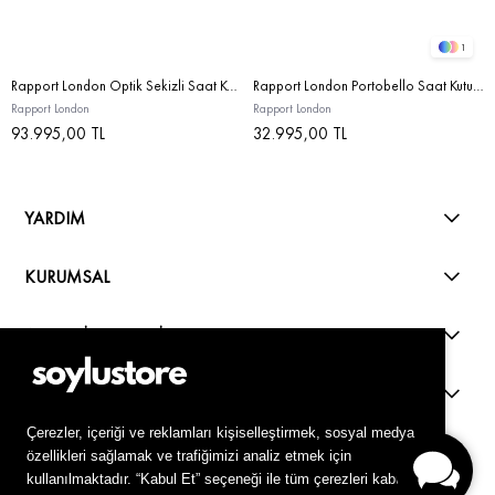
1
Rapport London Optik Sekizli Saat Kutusu Carbon Fibre
Rapport London Portobello Saat Kutusu Pink
Rapport London
Rapport London
93.995,00 TL
32.995,00 TL
YARDIM
KURUMSAL
ALIŞVERİŞ REHBERİ
KVKK
Live Support
Çerezler, içeriği ve reklamları kişiselleştirmek, sosyal medya
özellikleri sağlamak ve trafiğimizi analiz etmek için
kullanılmaktadır. “Kabul Et” seçeneği ile tüm çerezleri kabul