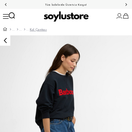
Tüm İadelerde Ücretsiz Kargo!
Kol Çantası